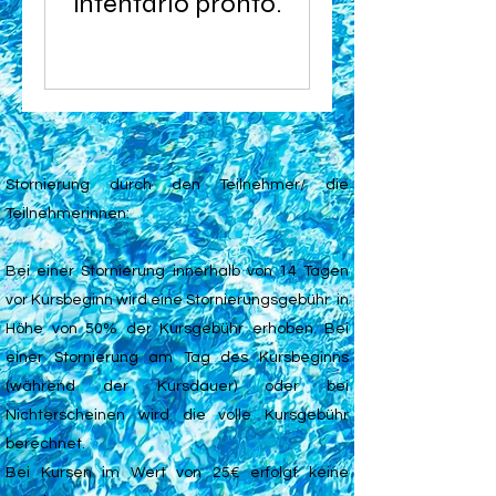
intentarlo pronto.
Stornierung durch den Teilnehmer/ die
Teilnehmerinnen:
Bei einer Stornierung innerhalb von 14 Tagen
vor Kursbeginn wird eine Stornierungsgebühr in
Höhe von 50% der Kursgebühr erhoben. Bei
einer Stornierung am Tag des Kursbeginns
(während der Kursdauer) oder bei
Nichterscheinen wird die volle Kursgebühr
berechnet.
Bei Kursen im Wert von 25€ erfolgt keine