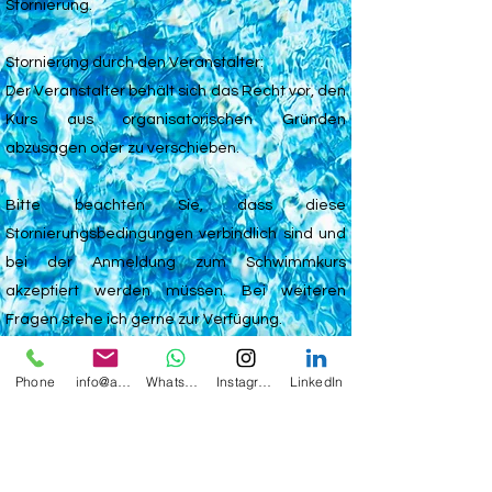
Stornierung.
Stornierung durch den Veranstalter:
Der Veranstalter behält sich das Recht vor, den
Kurs aus organisatorischen Gründen
abzusagen oder zu verschieben.
Bitte beachten Sie, dass diese
Stornierungsbedingungen verbindlich sind und
bei der Anmeldung zum Schwimmkurs
akzeptiert werden müssen. Bei weiteren
Fragen stehe ich gerne zur Verfügung.
Bei kurzfristiger Absage bzw. Rücktritt des
Phone
info@aquaflipper-schwimmschule.de
Whatsapp
Instagram
LinkedIn
Kurses besteht die Möglichkeit, dass der
Teilnehmer/ die Teilnehmerin sich selbst um
einen Ersatz zu kümmert.